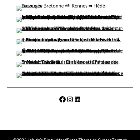
Facebook
Instagram
LinkedIn
©2026 Lalydo's Blog
| WordPress Theme by
SuperbThemes