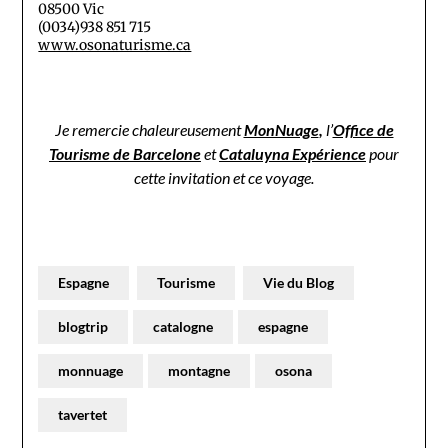
08500 Vic
(0034)938 851 715
www.osonaturisme.ca
Je remercie chaleureusement
MonNuage
,
l’
Office de
Tourisme de Barcelone
et
Cataluyna Expérience
pour
cette invitation et ce voyage.
Espagne
Tourisme
Vie du Blog
blogtrip
catalogne
espagne
monnuage
montagne
osona
tavertet