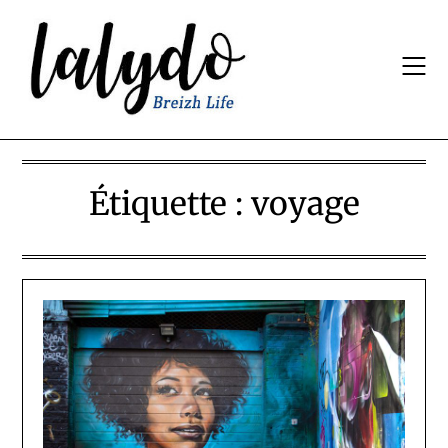
Skip
to
content
Étiquette :
voyage